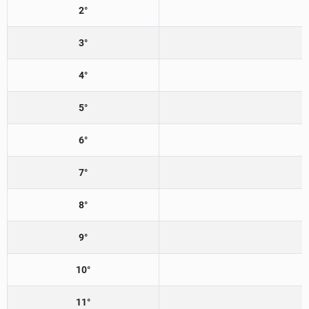
2°
3°
4°
5°
6°
7°
8°
9°
10°
11°