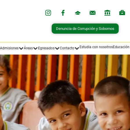
Estudia con nosotros
Educación
Admisiones
Áreas
Egresados
Contacto
Novedades Institucionales