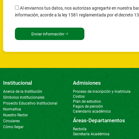
Institucional
Admisiones
Acerca de la Institución
Proceso de inscripción y matrícula
Costos
Símbolos Institucionales
Plan de estudios
Proyecto Educativo Institucional
Pagos de pensión
Normativa
Calendario académico
Nuestro Rector
Áreas-Departamentos
Circulares
Cómo llegar
Rectoría
Secretaría Académica
Línea de Atención al Cliente: (604) 451 22 22
Dirección
Barrio Ma
Correo electrónico: coord.academica@ipjbe.edu.co