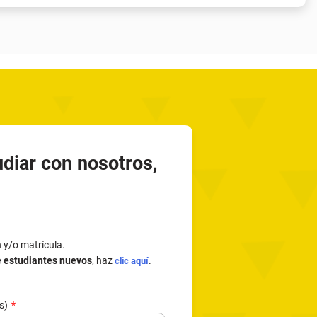
udiar con nosotros,
n y/o matrícula.
e estudiantes nuevos
, haz
.
clic aquí
(s)
de documento