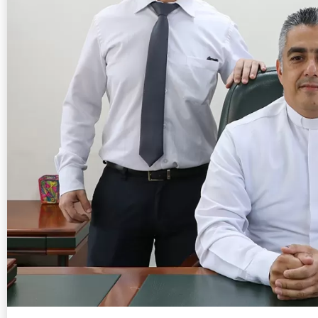
Infórmate con nues
6 ener