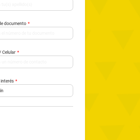
/ Celular
 interés
e de datos, contactarte y enviarte
377.